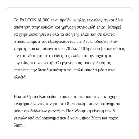
Το FALCON AL300 είναι προϊόν υψηλής τεχνολογίας και δίνει
απάντηση στην εύκολη και γρήγορη συγκομιδή ελιάς. Μπορεί
να χρησιμοποιηθεί σε όλα τα είδη της ελιάς και σε όλα τα
στάδια ωριμότητας εξασφαλίζοντας υψηλές αποδόσεις στον
χρήστη, που κυμαίνονται απο 70 έως 110 kg/ ώρα (οι αποδόσεις
είναι συνάρτηση με το είδος της ελιάς και την ταχύτητα
εργασίας του χειριστή). Ο εργονομικός του σχεδιασμός
επιτρέπει την διεισδυτικότητα του πολύ εύκολα μέσα στα
κλαδιά.
Η κεφαλή του Karbonium τροφοδοτείται απο τον πανίσχυρο
κινητήρα δίνοντας κίνηση στα 8 αποσπώμενα ανθρακονήματα
μέσω ανοξείδωτων γραναζιών.Παλινδρομική κίνηση των 8
χτενιών από ανθρακόνημα που έ χουν μήκος 30cm και πάχος
5mm .