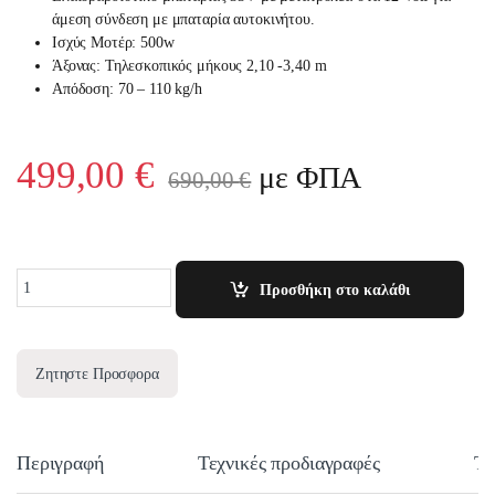
άμεση σύνδεση με μπαταρία αυτοκινήτου.
Ισχύς Μοτέρ: 500w
Άξονας: Τηλεσκοπικός μήκους 2,10 -3,40 m
Απόδοση: 70 – 110 kg/h
499,00
€
με ΦΠΑ
690,00
€
Quantity
Προσθήκη στο καλάθι
Ζητηστε Προσφορα
Περιγραφή
Τεχνικές προδιαγραφές
Τε