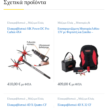
Σχετικά προϊόντα
Ελαιοραβδιστικά
,
Μάζεμα Ελιάς
Μάζεμα Ελιάς
,
Μπαταρίες &
Αξεσουάρ Ελαιοσυλλογής
Ελαιοραβδιστικό SIK Power DC Pro
Επαναφορτιζόμενη Mπαταρία Λιθίου
Carbon 4Χ4
13V με Φορτιστή και Σακίδιο –
WURTH
410,00
€
409,00
€
με ΦΠΑ
με ΦΠΑ
Ελαιοραβδιστικά
,
Μάζεμα Ελιάς
Ελαιοραβδιστικά
,
Μάζεμα Ελιάς
Ελαιοραβδιστικό 4D X.Quattro CF
Ελαιοραβδιστικό 4D X.32 CF