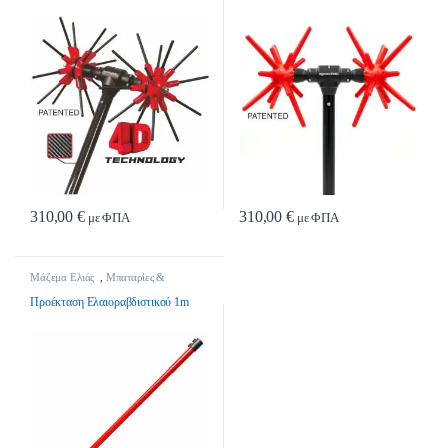
310,00
€
310,00
€
με ΦΠΑ
με ΦΠΑ
Μάζεμα Ελιάς
,
Μπαταρίες &
Αξεσουάρ Ελαιοσυλλογής
Προέκταση Ελαιοραβδιστικού 1m