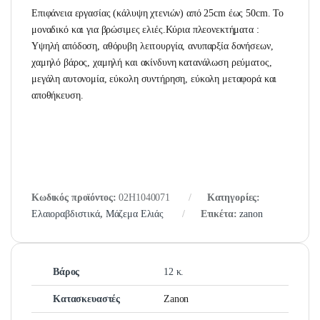
Επιφάνεια εργασίας (κάλυψη χτενιών) από 25cm έως 50cm. Το
μοναδικό και για βρώσιμες ελιές.Κύρια πλεονεκτήματα :
Υψηλή απόδοση, αθόρυβη λειτουργία, ανυπαρξία δονήσεων,
χαμηλό βάρος, χαμηλή και ακίνδυνη κατανάλωση ρεύματος,
μεγάλη αυτονομία, εύκολη συντήρηση, εύκολη μεταφορά και
αποθήκευση.
Κωδικός προϊόντος:
02H1040071
Κατηγορίες:
Ελαιοραβδιστικά
,
Μάζεμα Ελιάς
Ετικέτα:
zanon
Βάρος
12 κ.
Κατασκευαστές
Zanon