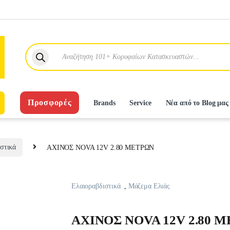
Products search
Προσφορές
Brands
Service
Νέα από το Blog μας
στικά
AXINOΣ NOVA 12V 2.80 METPΩN
Ελαιοραβδιστικά
,
Μάζεμα Ελιάς
AXINOΣ NOVA 12V 2.80 