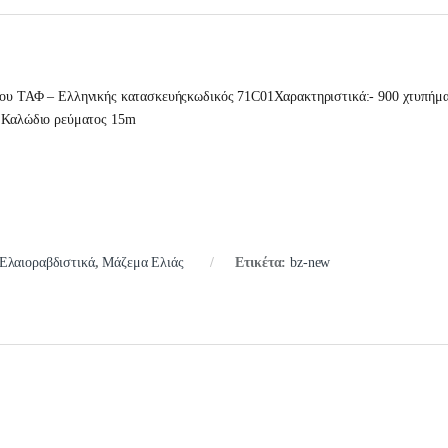
που ΤΑΦ – Eλληνικής κατασκευήςκωδικός 71C01Χαρακτηριστικά:- 900 χτυπήμα
- Καλώδιο ρεύματος 15m
Ελαιοραβδιστικά
,
Μάζεμα Ελιάς
Ετικέτα:
bz-new