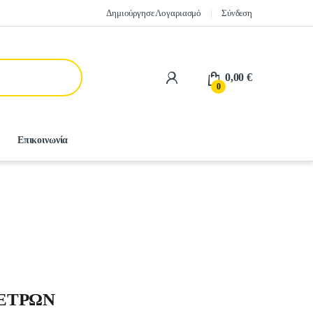
Δημιούργησε Λογαριασμό
Σύνδεση
0,00
€
0
Επικοινωνία
METPΩN