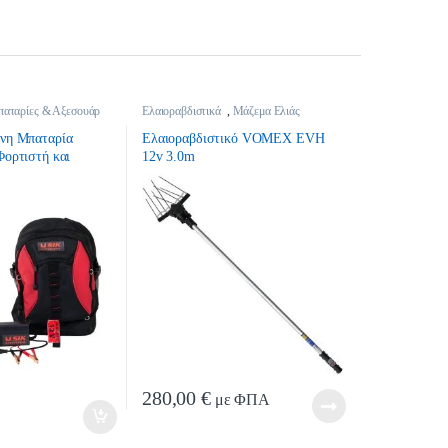
αταρίες & Αξεσουάρ
Ελαιοραβδιστικά
,
Μάζεμα Ελιάς
ενη Mπαταρία
Ελαιοραβδιστικό VOMEX EVH
Φορτιστή και
12v 3.0m
RTH
ntity
280,00
€
με ΦΠΑ