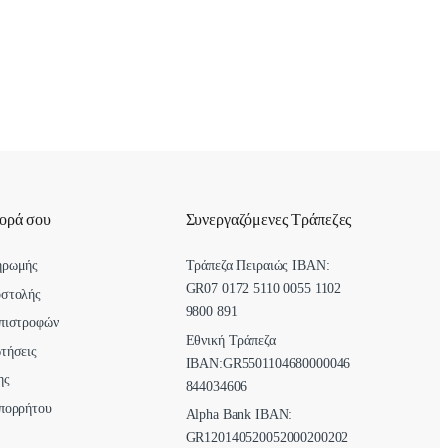
γορά σου
Συνεργαζόμενες Τράπεζες
ηρωμής
Τράπεζα Πειραιώς IBAN:
GR07 0172 5110 0055 1102
οστολής
9800 891
πιστροφών
Εθνική Τράπεζα
τήσεις
ΙΒΑΝ:GR5501104680000046
ης
844034606
πορρήτου
Alpha Bank ΙΒΑΝ:
GR120140520052000200202