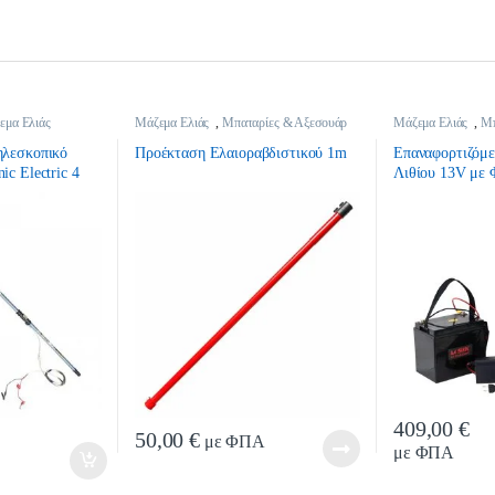
εμα Ελιάς
Μάζεμα Ελιάς
,
Μπαταρίες & Αξεσουάρ
Μάζεμα Ελιάς
,
Μπ
Ελαιοσυλλογής
Ελαιοσυλλογής
ηλεσκοπικό
Προέκταση Ελαιοραβδιστικού 1m
Επαναφορτιζόμ
ic Electric 4
Λιθίου 13V με 
Σακίδιο – WU
409,00
€
ty
Qua
50,00
€
με ΦΠΑ
με ΦΠΑ