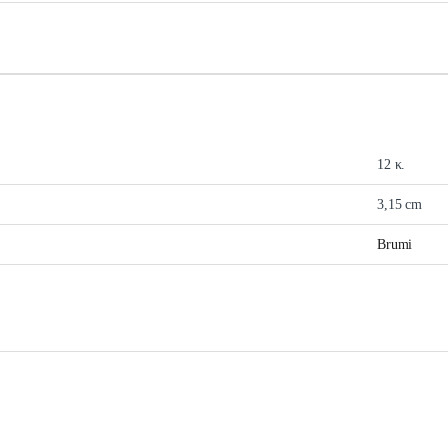
12 κ.
3,15 cm
Brumi