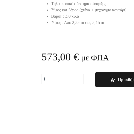
Τηλεσκοπικό σύστημα σύσφιξης
Ύψος και βάρος (χτένα + μηχάνημα κοντάρι)
Βάρος : 3,0 κιλά
Ύψος : Από 2,35 m έως 3,15 m
573,00
€
με ΦΠΑ
Quantity
Προσθήκ