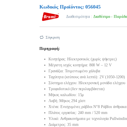
Κωδικός Προϊόντος: 056045
Διαθεσιμότητα :
Διαθέσιμο - Παράδο
Σύγκριση
Περιγραφή:
Κινητήρας: Ηλεκτρονικός (χωρίς ψήκτρες)
Μέγιστη ισχύς κινητήρα: 800 W – 12 V
Γρανάζια: Τσιμεντωμένο χάλυβα
Ταχύτητα (κτύπους ανά λεπτό): 2V (1050-1200)
Σύστημα ελέγχου: Ηλεκτρονική μονάδα ελέγχου
Τροφοδοτικό (δεν περιλαμβάνεται)
Μήκος καλωδίου: 15μ
Λαβή :Μήκος 294 χλστ
Χτένα: Ενισχυμένες ράβδοι N°8 Ράβδοι άνθρακ
Πλάτος εργασίας: 240 mm / 520 mm
Υλικό: Ανθρακονήματα με τεχνολογία Pullwindi
Διάμετρος: 35 mm