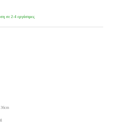
ση σε 2-4 εργάσιμες
α 36cm
ng