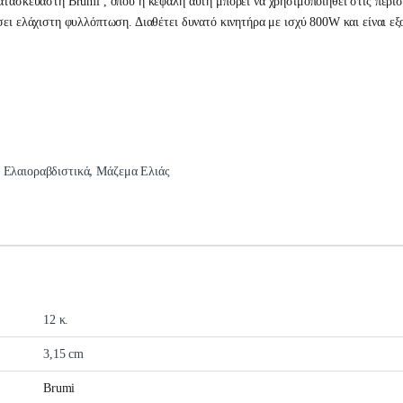
τασκευαστή Brumi , όπου η κεφαλή αυτή μπορεί να χρησιμοποιηθεί στις περισσ
σει ελάχιστη φυλλόπτωση. Διαθέτει δυνατό κινητήρα με ισχύ 800W και είναι ε
:
Ελαιοραβδιστικά
,
Μάζεμα Ελιάς
12 κ.
3,15 cm
Brumi