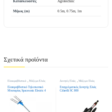
Κατασκευαστές
Agrotechnic
Μήκος (m)
0.5m, 0.75m, 1m
Σχετικά προϊόντα
Ελαιοραβδιστικά
,
Μάζεμα Ελιάς
Δονητές Ελιάς
,
Μάζεμα Ελιάς
Ελαιοραβδιστικό Τηλεσκοπικό
Επαγγελματικός Δονητής Ελιάς
Μπαταρίας Spacesonic Electric 4
Cifarelli SC 800