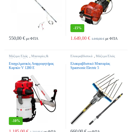
-
15%
550,00
€
1.649,00
€
με ΦΠΑ
με ΦΠΑ
1.940,00
€
Μάζεμα Ελιάς
,
Μπαταρίες &
Ελαιοραβδιστικά
,
Μάζεμα Ελιάς
Αξεσουάρ Ελαιοσυλλογής
Επαγγελματικός Αναρροφητήρας
Ελαιοραβδιστικό Μπαταρίας
Καρπών V 1200 E
Spacesonic Electric 5
-
10%
1.185,00
€
660,00
€
με ΦΠΑ
με ΦΠΑ
1.310,00
€