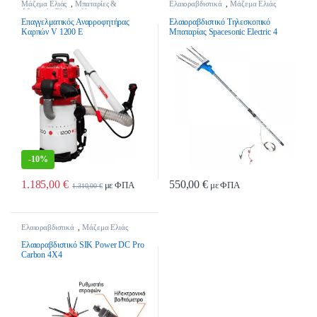
Μάζεμα Ελιάς
,
Μπαταρίες &
Ελαιοραβδιστικά
,
Μάζεμα Ελιάς
Αξεσουάρ Ελαιοσυλλογής
Επαγγελματικός Αναρροφητήρας
Ελαιοραβδιστικό Τηλεσκοπικό
Καρπών V 1200 E
Μπαταρίας Spacesonic Electric 4
-
10%
1.185,00
€
550,00
€
με ΦΠΑ
με ΦΠΑ
1.310,00
€
Ελαιοραβδιστικά
,
Μάζεμα Ελιάς
Ελαιοραβδιστικό SIK Power DC Pro
Carbon 4Χ4