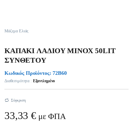
Μάζεμα Ελιάς
KAΠAKI ΛAΔIOY MINOX 50LIT
ΣYNΘETOY
Κωδικός Προϊόντος: 72B60
Διαθεσιμότητα :
Εξαντλημένο
Σύγκριση
33,33
€
με ΦΠΑ