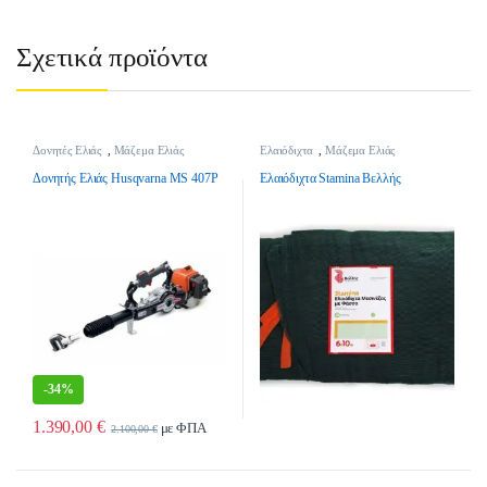
Σχετικά προϊόντα
Δονητές Ελιάς
,
Μάζεμα Ελιάς
Ελαιόδιχτα
,
Μάζεμα Ελιάς
Δονητής Ελιάς Husqvarna MS 407P
Ελαιόδιχτα Stamina Βελλής
-
34%
1.390,00
€
με ΦΠΑ
2.100,00
€
Αυτό το προϊόν έχει πολλαπλές παρα