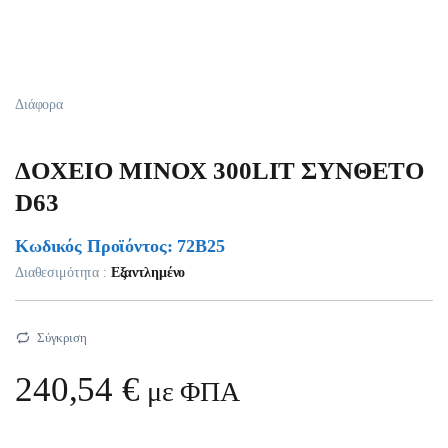
Διάφορα
ΔOXEIO MINOX 300LIT ΣYNΘETO
D63
Κωδικός Προϊόντος: 72B25
Διαθεσιμότητα :
Εξαντλημένο
Σύγκριση
240,54
€
με ΦΠΑ