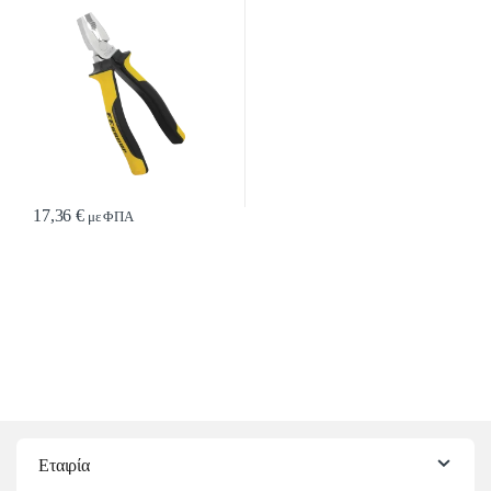
17,36
€
με ΦΠΑ
Εταιρία