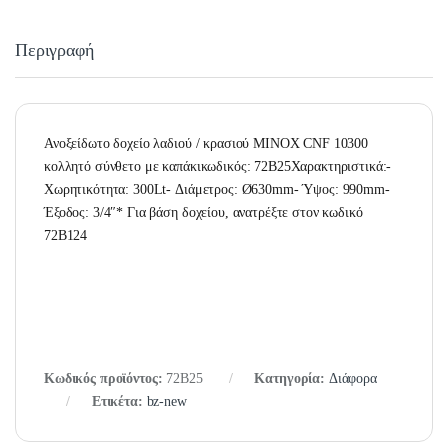
Περιγραφή
Ανοξείδωτο δοχείο λαδιού / κρασιού ΜΙΝΟΧ CNF 10300
κολλητό σύνθετο με καπάκικωδικός: 72B25Χαρακτηριστικά:-
Χωρητικότητα: 300Lt- Διάμετρος: Ø630mm- Ύψος: 990mm-
Έξοδος: 3/4″* Για βάση δοχείου, ανατρέξτε στον κωδικό
72B124
Κωδικός προϊόντος:
72B25
Κατηγορία:
Διάφορα
Ετικέτα:
bz-new