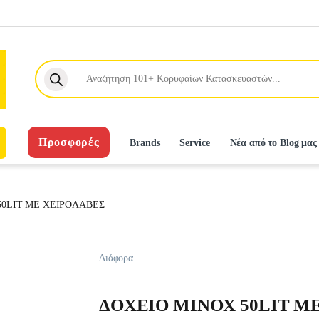
Products search
Προσφορές
Brands
Service
Νέα από το Blog μας
50LIT ME XEIPOΛABEΣ
Διάφορα
ΔOXEIO MINOX 50LIT M