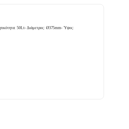
ητικότητα: 50Lt- Διάμετρος: Ø375mm- Ύψος: