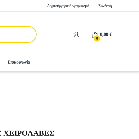
Δημιούργησε Λογαριασμό
Σύνδεση
0,00
€
0
Επικοινωνία
E XEIPOΛABEΣ