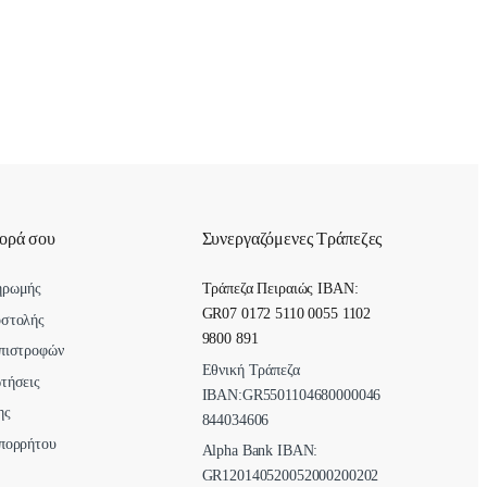
γορά σου
Συνεργαζόμενες Τράπεζες
ηρωμής
Τράπεζα Πειραιώς IBAN:
GR07 0172 5110 0055 1102
οστολής
9800 891
πιστροφών
Εθνική Τράπεζα
τήσεις
ΙΒΑΝ:GR5501104680000046
ης
844034606
πορρήτου
Alpha Bank ΙΒΑΝ:
GR120140520052000200202