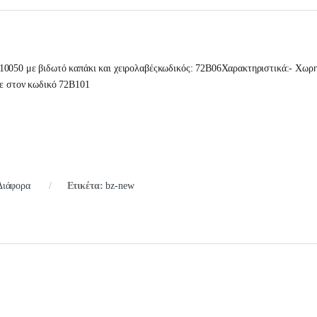
10050 με βιδωτό καπάκι και χειρολαβέςκωδικός: 72B06Χαρακτηριστικά:- Χωρ
τε στον κωδικό 72B101
Διάφορα
Ετικέτα:
bz-new