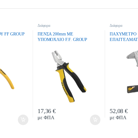
Διάφορα
Διάφορα
Υ FF GROUP
ΠΕΝΣΑ 200mm ΜΕ
ΠΑΧΥΜΕΤΡΟ
ΥΠΟΜΟΧΛΙΟ F.F. GROUP
ΕΠΑΓΓΕΛΜΑΤΙ
ΠΛΑΣΤΙΚΗ ΘΗ
17,36
€
52,08
€
y
Quantity
Quan
με ΦΠΑ
με ΦΠΑ