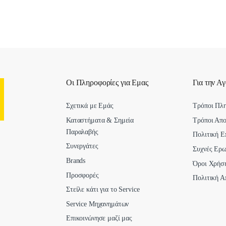
Οι Πληροφορίες για Εμας
Για την Α
Σχετικά με Εμάς
Τρόποι Πλ
Καταστήματα & Σημεία
Τρόποι Απ
Παραλαβής
Πολιτική Ε
Συνεργάτες
Συχνές Ερω
Brands
Όροι Χρήσ
Προσφορές
Πολιτική Α
Στείλε κάτι για το Service
Service Μηχανημάτων
Επικοινώνησε μαζί μας