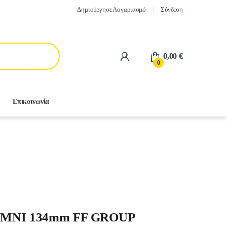
Δημιούργησε Λογαριασμό
Σύνδεση
0,00
€
0
Επικοινωνία
ΜΝΙ 134mm FF GROUP