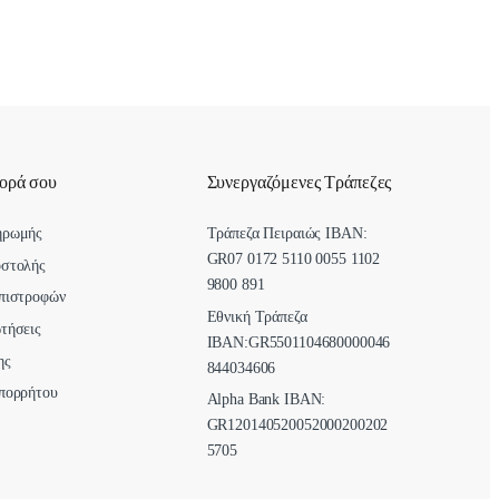
γορά σου
Συνεργαζόμενες Τράπεζες
ηρωμής
Τράπεζα Πειραιώς IBAN:
GR07 0172 5110 0055 1102
οστολής
9800 891
πιστροφών
Εθνική Τράπεζα
τήσεις
ΙΒΑΝ:GR5501104680000046
ης
844034606
πορρήτου
Alpha Bank ΙΒΑΝ:
GR120140520052000200202
5705