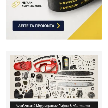
Ανταλλακτικά Μηχανημάτων Γνήσια & Aftermarket -