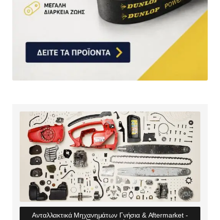
Ανταλλακτικά Μηχανημάτων Γνήσια & Aftermarket -