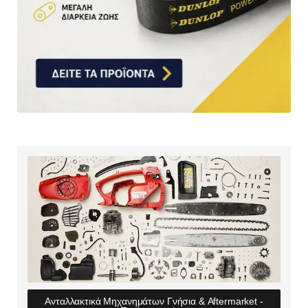
Ανταλλακτικά Μηχανημάτων Γνήσια & Aftermarket -